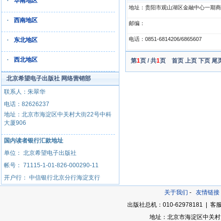
·
华南地区
地址：贵阳市观山湖区金融中心一期商务
·
西南地区
邮编：
电话：0851-6814206/6865607
·
东北地区
·
西北地区
第
1
页 / 共
1
页
首页 上页 下页 尾
北京希望电子出版社 网络营销部
联系人：朱翠华
电话：82626237
地址：北京市海淀区中关村大街22号中科
大厦906
国内读者银行汇款地址
单位： 北京希望电子出版社
帐号： 71115-1-01-826-000290-11
开户行： 中信银行北京分行海淀支行
关于我们
-
友情链接
出版社总机：010-62978181 | 客服
地址：北京市海淀区中关村大街