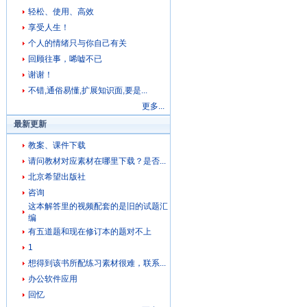
轻松、使用、高效
享受人生！
个人的情绪只与你自己有关
回顾往事，唏嘘不已
谢谢！
不错,通俗易懂,扩展知识面,要是...
更多...
最新更新
教案、课件下载
请问教材对应素材在哪里下载？是否...
北京希望出版社
咨询
这本解答里的视频配套的是旧的试题汇
编
有五道题和现在修订本的题对不上
1
想得到该书所配练习素材很难，联系...
办公软件应用
回忆