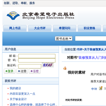
创新、进取、奉献、服务
网上书店
大众书评
希望问问
职业资格
用户信息
当前位置:
书评
>
关于装修预算从
邮 箱：
对图书“
装修预算从入门到
密 码：
验证码：
很好的素材
用户对该书
获奖书评
推荐大家读
我的建议
发
申珅
内容应该更深入一点
关于钣金设计
对此书评的回复:
选择什么样的食物，就选择了什么样...