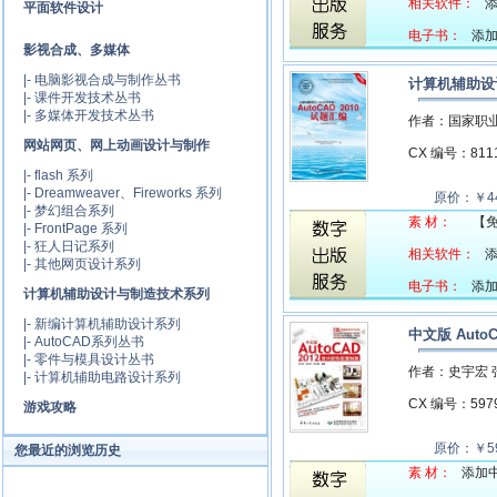
相关软件：
添
平面软件设计
电子书：
添加中
影视合成、多媒体
|-
电脑影视合成与制作丛书
计算机辅助设计
|-
课件开发技术丛书
|-
多媒体开发技术丛书
作者：国家职
网站网页、网上动画设计与制作
CX 编号：81
|-
flash 系列
|-
Dreamweaver、Fireworks 系列
原价：￥44
|-
梦幻组合系列
素 材：
【
|-
FrontPage 系列
|-
狂人日记系列
相关软件：
添
|-
其他网页设计系列
电子书：
添加中
计算机辅助设计与制造技术系列
|-
新编计算机辅助设计系列
中文版 Auto
|-
AutoCAD系列丛书
|-
零件与模具设计丛书
作者：史宇宏 
|-
计算机辅助电路设计系列
CX 编号：59
游戏攻略
原价：￥59
您最近的浏览历史
素 材：
添加中.