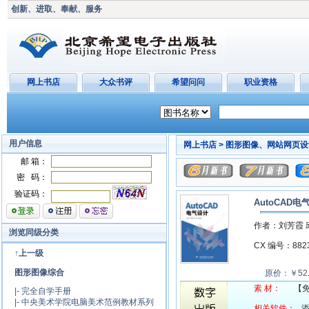
创新、进取、奉献、服务
网上书店
大众书评
希望问问
职业资格
用户信息
网上书店 >
图形图像、网站网页设
邮 箱：
密 码：
验证码：
AutoCAD电
作者：刘芳霞 
浏览同级分类
CX 编号：88
↑上一级
图形图像综合
原价：￥52
素 材：
【
|-
完全自学手册
|-
中央美术学院电脑美术范例教材系列
相关软件：
添