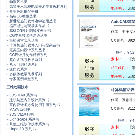
|-
动漫艺术类
|-
高等美术院校电脑美术专业教材系列
电子书：
添加中
|-
专业色彩搭配手册
|-
高校CG教室丛书
|-
新世纪热门软件边学边用丛书
AutoCAD建
|-
循序渐进与现场实作丛书
|-
基础CG设计图解实例丛书
作者：于洋 栾
|-
CG专向技术快易通丛书
|-
轻松课堂实录丛书
CX 编号：88
|-
计算机热门软件入门与提高丛书
|-
完美室内设计系列丛书
原价：￥52
|-
CG设计月制作精粹系列
素 材：
【
|-
超白金视频教学系列
|-
从入门到精通系列
相关软件：
添
|-
逆向式系列
|-
多媒体教学风暴系列
电子书：
添加中
|-
专家案例课堂系列
三维动画技术
计算机辅助设计
|-
3DS MAX 系列书
作者：张忠将
|-
建筑与室内外设计系列书
|-
室内设计师必备使用手册系列书
CX 编号：81
|-
MAYA 系列书
|-
3DS VIZ系列书
|-
Lightscape 系列书
原价：￥44
|-
其他三维软件技术系列书
素 材：
【
|-
Hope 3D 系列书