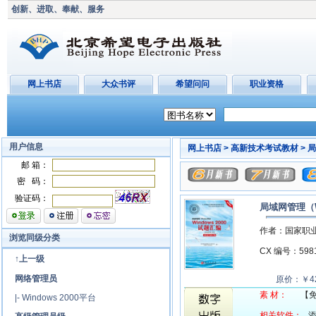
创新、进取、奉献、服务
网上书店
大众书评
希望问问
职业资格
用户信息
网上书店 >
高新技术考试教材 >
局
邮 箱：
密 码：
验证码：
局域网管理（W
作者：国家职
浏览同级分类
CX 编号：59
↑上一级
网络管理员
原价：￥42
素 材：
【
|-
Windows 2000平台
相关软件：
添