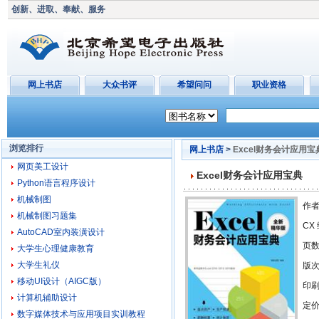
创新、进取、奉献、服务
网上书店
大众书评
希望问问
职业资格
浏览排行
网上书店
>
Excel财务会计应用宝
网页美工设计
Excel财务会计应用宝典
Python语言程序设计
机械制图
作者
机械制图习题集
CX
AutoCAD室内装潢设计
页
大学生心理健康教育
大学生礼仪
版
移动UI设计（AIGC版）
印刷
计算机辅助设计
定价
数字媒体技术与应用项目实训教程