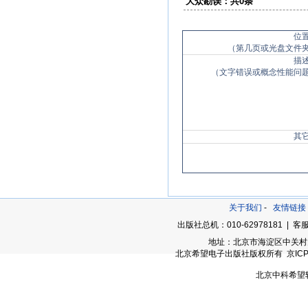
大众勘误：共0条
位
（第几页或光盘文件
描
（文字错误或概念性能问
其
关于我们
-
友情链接
出版社总机：010-62978181 | 客服
地址：北京市海淀区中关村大街
北京希望电子出版社版权所有 京ICP备05
北京中科希望