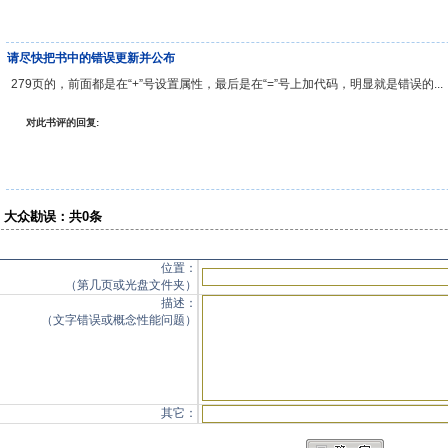
请尽快把书中的错误更新并公布
279页的，前面都是在“+”号设置属性，最后是在“=”号上加代码，明显就是错误的...
对此书评的回复:
大众勘误：共0条
位置：
（第几页或光盘文件夹）
描述：
（文字错误或概念性能问题）
其它：