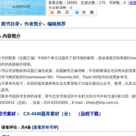
查看次数：16693 交易次数：175 书评数：4（
我
大众勘误数：0
图书目录
作者简介
编辑推荐
内容简介
本书对配套《试题汇编》中的8个单元试题作了较详细的解答，使读者能尽快掌握Dreamweaver 
制作的高级操作技能。
本书以培训教材和试题汇编为依据，试题解答正确清晰，不但能够满足培训考试的需要
者学习网页制作Dreamweaver MX、Fireworks MX、Flash MX软件的优秀参考书。
为方便考生练习，全部的题库素材将在北京希望电子出版社微信公众号、微博，以及北京希望电
上提供。
需要本书或技术支持的读者，请与北京市海淀区中关村大街22号中科大厦A座10层（邮编：
2620818（总机），传真：010-62543892，E-mail：bhpjc@bhp.com.cn。
图书素材：
CX-4448题库素材（全）
（远程下载）
读者评论：共4条 (
查看所有书评
)