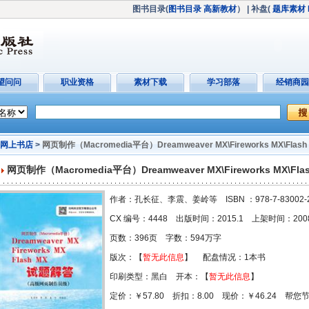
图书目录(
图书目录
高新教材
）
| 补盘(
题库素材
望问问
职业资格
素材下载
学习部落
经销商园
网上书店
>
网页制作（Macromedia平台）Dreamweaver MX\Fireworks MX\
网页制作（Macromedia平台）Dreamweaver MX\Fireworks M
作者：孔长征、李震、姜岭等 ISBN ：978-7-83002-2
CX 编号：4448 出版时间：2015.1 上架时间：2008-
页数：396页 字数：594万字
版次：【
暂无此信息
】 配盘情况：1本书
印刷类型：黑白 开本：【
暂无此信息
】
定价：￥57.80 折扣：8.00 现价：￥46.24 帮您节