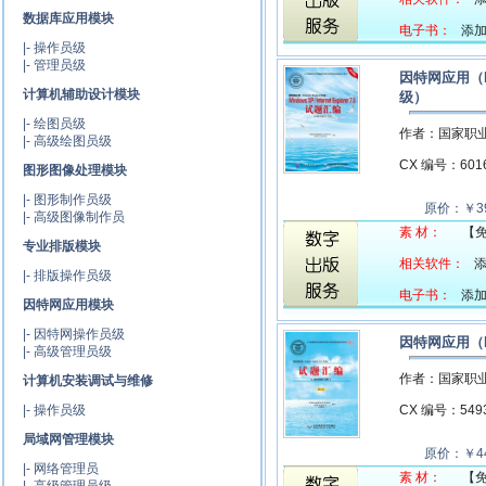
数据库应用模块
电子书：
添加中
|-
操作员级
|-
管理员级
因特网应用（Int
计算机辅助设计模块
级）
|-
绘图员级
作者：国家职
|-
高级绘图员级
CX 编号：60
图形图像处理模块
|-
图形制作员级
原价：￥39
|-
高级图像制作员
素 材：
【
专业排版模块
相关软件：
添
|-
排版操作员级
电子书：
添加中
因特网应用模块
|-
因特网操作员级
因特网应用（In
|-
高级管理员级
作者：国家职
计算机安装调试与维修
|-
操作员级
CX 编号：54
局域网管理模块
原价：￥44
|-
网络管理员
素 材：
【