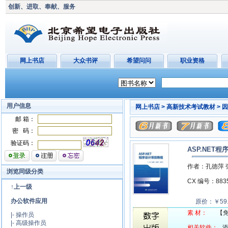
创新、进取、奉献、服务
网上书店
大众书评
希望问问
职业资格
用户信息
网上书店 >
高新技术考试教材 >
因
邮 箱：
密 码：
验证码：
ASP.NET
作者：孔徳萍 
浏览同级分类
CX 编号：88
↑上一级
办公软件应用
原价：￥59
素 材：
【
|-
操作员
|-
高级操作员
相关软件：
添