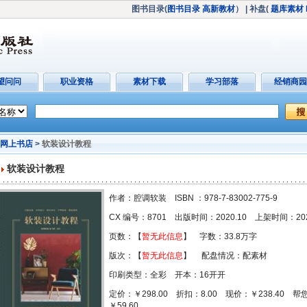
图书目录(
图书目录
高新教材
）
| 补盘(
题库素材
望问问
职业资格
素材下载
学习部落
经销商园
网上书店
>
软装设计教程
软装设计教程
作者：腔调软装 ISBN ：978-7-83002-775-9
CX 编号：8701 出版时间：2020.10 上架时间：2021
页数：【
暂无此信息
】 字数：33.8万字
版次：【
暂无此信息
】 配盘情况：配素材
印刷类型：全彩 开本：16开开
定价：￥298.00 折扣：8.00 现价：￥238.40 
￥59.60