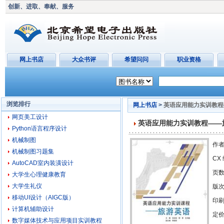
创新、进取、奉献、服务
网上书店
大众书评
希望问问
职业资格
浏览排行
网上书店
>
英语应用能力实训教程
网页美工设计
英语应用能力实训教程——
Python语言程序设计
机械制图
作者
机械制图习题集
CX
AutoCAD室内装潢设计
页
大学生心理健康教育
大学生礼仪
版
移动UI设计（AIGC版）
印刷
计算机辅助设计
定价
数字媒体技术与应用项目实训教程