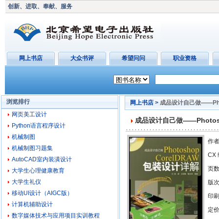
创新、进取、奉献、服务
网上书店
大众书评
希望问问
职业资格
浏览排行
网上书店
>
成品设计自己做——Phot
网页美工设计
成品设计自己做——Photos
Python语言程序设计
机械制图
作者
机械制图习题集
CX
AutoCAD室内装潢设计
页
大学生心理健康教育
大学生礼仪
版次
移动UI设计（AIGC版）
印刷
计算机辅助设计
定价
数字媒体技术与应用项目实训教程