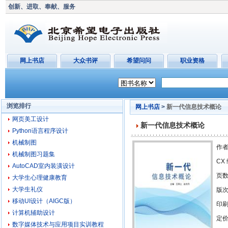
创新、进取、奉献、服务
网上书店
大众书评
希望问问
职业资格
浏览排行
网上书店
>
新一代信息技术概论
网页美工设计
新一代信息技术概论
Python语言程序设计
机械制图
作者
机械制图习题集
CX
AutoCAD室内装潢设计
页
大学生心理健康教育
大学生礼仪
版
移动UI设计（AIGC版）
印刷
计算机辅助设计
定价
数字媒体技术与应用项目实训教程