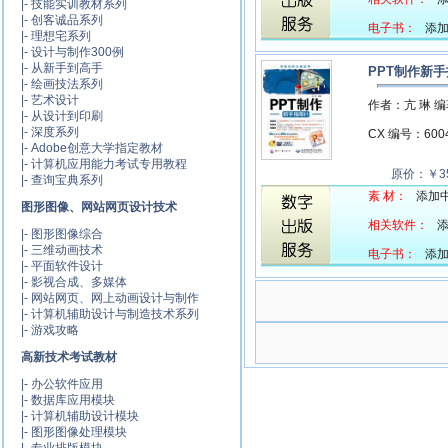
|-
技能实训教材系列
|-
创客诚品系列
电子书：
添加中
|-
理想宅系列
|-
设计与制作300例
|-
从新手到高手
PPT制作新
|-
绘画技法系列
|-
艺术设计
作者：亢 琳 
|-
从设计到印刷
|-
深度系列
CX 编号：60
|-
Adobe创意大学指定教材
|-
计算机应用能力考试专用教程
原价：￥35
|-
查询宝典系列
素 材：
添加中.
图形图像、网站网页设计技术
相关软件：
添
|-
图形图像综合
|-
三维动画技术
电子书：
添加中
|-
平面软件设计
|-
影视合成、多媒体
|-
网站网页、网上动画设计与制作
|-
计算机辅助设计与制造技术系列
|-
游戏攻略
高新技术考试教材
|-
办公软件应用
|-
数据库应用模块
|-
计算机辅助设计模块
|-
图形图像处理模块