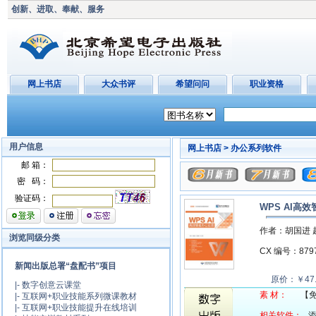
创新、进取、奉献、服务
网上书店
大众书评
希望问问
职业资格
用户信息
网上书店 >
办公系列软件
邮 箱：
密 码：
验证码：
WPS AI高
作者：胡国进 
浏览同级分类
CX 编号：87
新闻出版总署“盘配书”项目
原价：￥47
|-
数字创意云课堂
素 材：
【
|-
互联网+职业技能系列微课教材
|-
互联网+职业技能提升在线培训
相关软件：
添