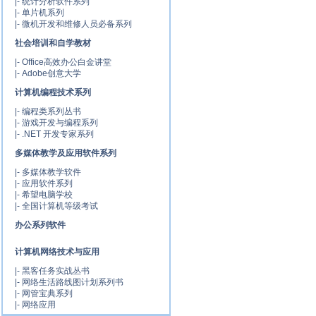
|-
统计分析软件系列
|-
单片机系列
|-
微机开发和维修人员必备系列
社会培训和自学教材
|-
Office高效办公白金讲堂
|-
Adobe创意大学
计算机编程技术系列
|-
编程类系列丛书
|-
游戏开发与编程系列
|-
.NET 开发专家系列
多媒体教学及应用软件系列
|-
多媒体教学软件
|-
应用软件系列
|-
希望电脑学校
|-
全国计算机等级考试
办公系列软件
计算机网络技术与应用
|-
黑客任务实战丛书
|-
网络生活路线图计划系列书
|-
网管宝典系列
|-
网络应用