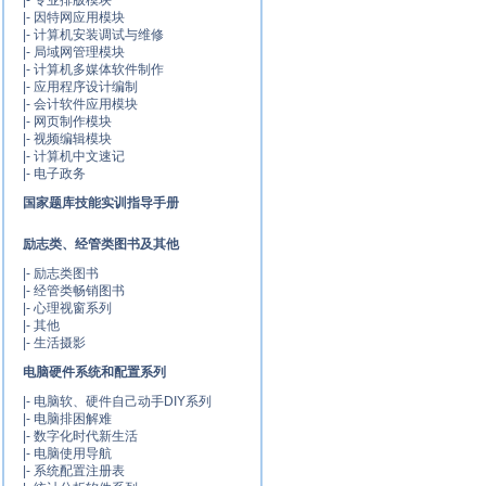
|-
专业排版模块
|-
因特网应用模块
|-
计算机安装调试与维修
|-
局域网管理模块
|-
计算机多媒体软件制作
|-
应用程序设计编制
|-
会计软件应用模块
|-
网页制作模块
|-
视频编辑模块
|-
计算机中文速记
|-
电子政务
国家题库技能实训指导手册
励志类、经管类图书及其他
|-
励志类图书
|-
经管类畅销图书
|-
心理视窗系列
|-
其他
|-
生活摄影
电脑硬件系统和配置系列
|-
电脑软、硬件自己动手DIY系列
|-
电脑排困解难
|-
数字化时代新生活
|-
电脑使用导航
|-
系统配置注册表